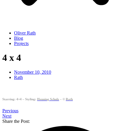
Oliver Rath
Blog
Projects
4 x 4
November 10, 2010
Rath
Starring: 4×4 – Styling:
Henning Schulz
– ©
Rath
Previous
Next
Share the Post: